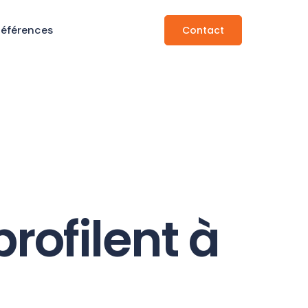
Références
Contact
rofilent à