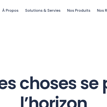
À Propos
Solutions & Servies
Nos Produits
Nos 
s choses se p
l’horizon